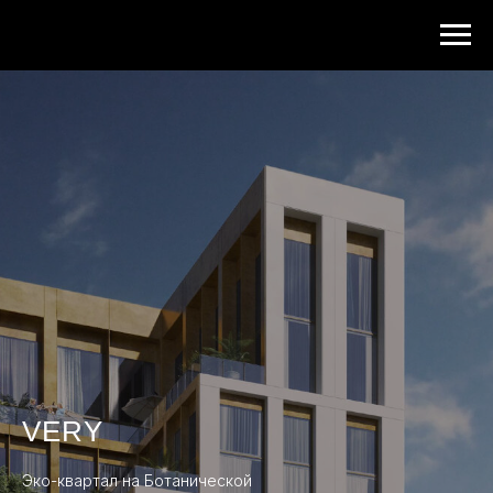
VERY
Эко-квартал на Ботанической